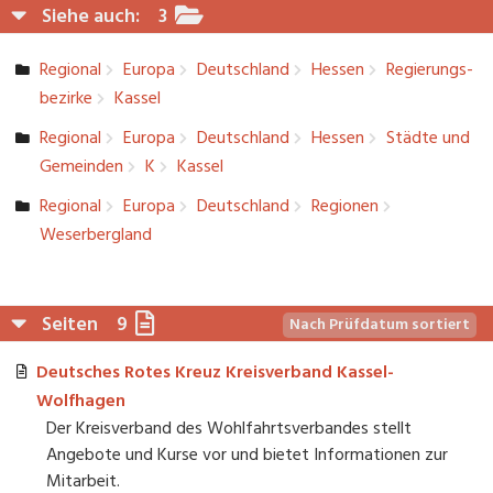
Siehe auch:
3
Regional
Europa
Deutschlan­d
Hessen
Regierungs­
bezirke
Kassel
Regional
Europa
Deutschlan­d
Hessen
Städte und
Gemeinden
K
Kassel
Regional
Europa
Deutschlan­d
Regionen
Weserbergl­and
Seiten
9
Nach Prüfdatum sortiert
Deutsches Rotes Kreuz Kreisverband Kassel-
Wolfhagen
Der Kreisverband des Wohlfahrtsverbandes stellt
Angebote und Kurse vor und bietet Informationen zur
Mitarbeit.