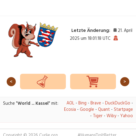
Letzte Änderung:
21. April
2025 um 18:01:18 UTC
<
>
AOL
-
Bing
-
Brave
-
DuckDuckGo
-
Suche "
World ... Kassel
" mit:
Ecosia
-
Google
-
Quant
-
Startpage
-
Tiger
-
Wiby
-
Yahoo
Copyright © 2026 Curlie.org
#HumansDoItBetter