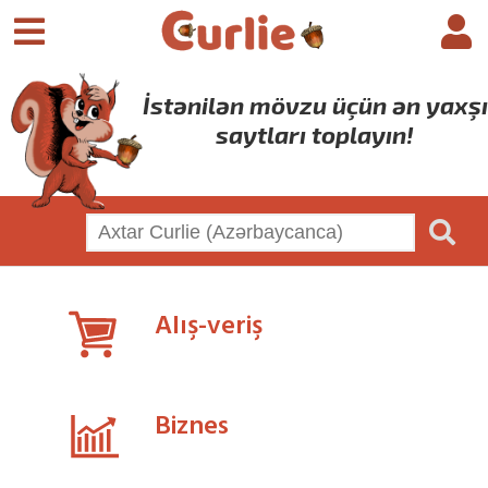
İstənilən mövzu üçün ən yaxşı
saytları toplayın!
Alış-veriş
Biznes