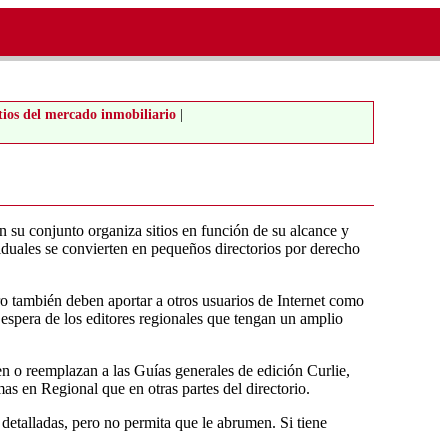
tios del mercado inmobiliario
|
n su conjunto organiza sitios en función de su alcance y
viduales se convierten en pequeños directorios por derecho
ro también deben aportar a otros usuarios de Internet como
e espera de los editores regionales que tengan un amplio
n o reemplazan a las Guías generales de edición Curlie,
mas en Regional que en otras partes del directorio.
 detalladas, pero no permita que le abrumen. Si tiene