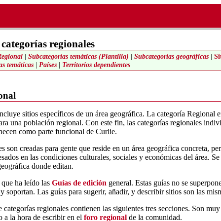
 categorías regionales
Regional
|
Subcategorías temáticas (Plantilla)
|
Subcategorías geográficas
|
Si
as temáticas
|
Países
|
Territorios dependientes
onal
ncluye sitios específicos de un área geográfica. La categoría Regional e
ara una población regional. Con este fin, las categorías regionales indi
necen como parte funcional de Curlie.
es son creadas para gente que reside en un área geográfica concreta, pe
eresados en las condiciones culturales, sociales y económicas del área. S
geográfica donde editan.
 que ha leído las
Guías de edición
general. Estas guías no se superpone
 soportan. Las guías para sugerir, añadir, y describir sitios son las mis
 categorías regionales contienen las siguientes tres secciones. Son muy
 a la hora de escribir en el
foro regional
de la comunidad.