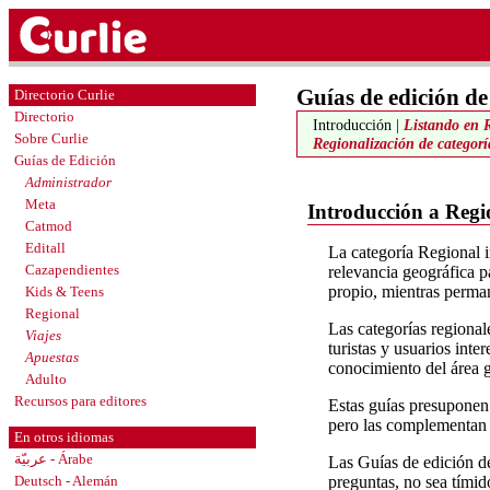
Guías de edición de
Directorio Curlie
Directorio
Introducción |
Listando en 
Sobre Curlie
Regionalización de categorí
Guías de Edición
Administrador
Meta
Introducción a Regi
Catmod
Editall
La categoría Regional i
Cazapendientes
relevancia geográfica p
propio, mientras perma
Kids & Teens
Regional
Las categorías regional
Viajes
turistas y usuarios int
Apuestas
conocimiento del área 
Adulto
Recursos para editores
Estas guías presuponen
pero las complementan y
En otros idiomas
عربيّة - Árabe
Las Guías de edición de
preguntas, no sea tímido
Deutsch - Alemán